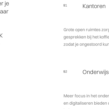
r je
Kantoren
01
waar
01
Grote open ruimtes zorg
NK
gesprekken bij het koff
e
zodat je ongestoord ku
Onderwijs
02
02
Meer focus in het onde
en digitaliseren bieden