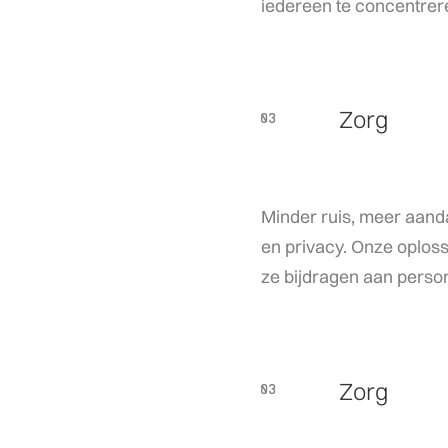
iedereen te concentrer
Zorg
03
03
Minder ruis, meer aanda
en privacy. Onze oploss
ze bijdragen aan persona
Zorg
03
03