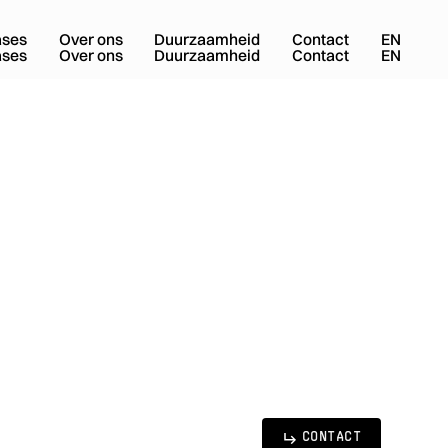
ases
Over ons
Duurzaamheid
Contact
EN
ases
Over ons
Duurzaamheid
Contact
EN
CONTACT