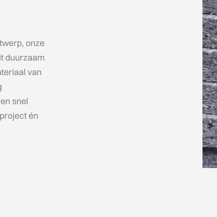
ntwerp, onze
uit duurzaam
teriaal van
g
en snel
project én