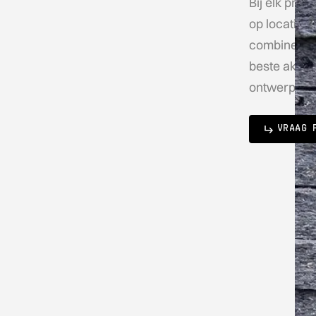
Bij elk pro
op locatie 
combineren
beste akoes
ontwerp. Zo 
VRAAG 