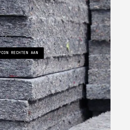
ject staan we naast onze partners. We adviseren
of denken mee aan de hand van tekeningen. We
 maatwerk en standaardoplossingen tot we de
tiek realiseren, zonder afbreuk te doen aan het
creëren we rust bij jou en bij je klant.
PCON RECHTEN AAN