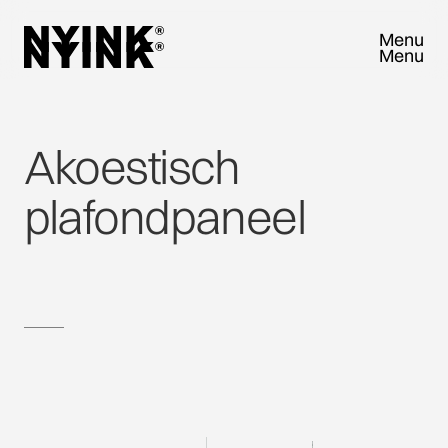
Menu
Menu
Close
Close
Akoestisch
plafondpaneel
VRAAG SAMPLEBOX AAN