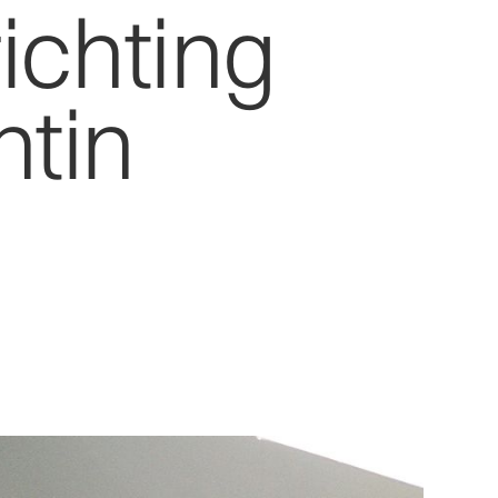
richting
ntin