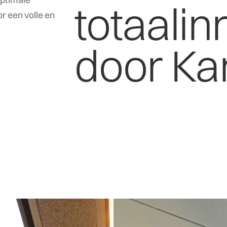
totaalin
or een volle en
door Ka