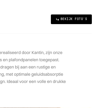
BEKIJK FOTO'S
erealiseerd
door
Kantin,
zijn
onze
es
en
plafondpanelen
toegepast.
dragen
bij
aan
een
rustige
en
ng,
met
optimale
geluidsabsorptie
gn.
Ideaal
voor
een
volle
en
drukke