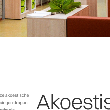
Akoesti
onze akoestische
ssingen dragen
optimale