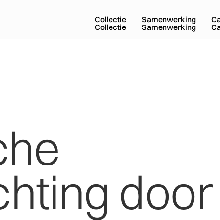
Collectie
Samenwerking
C
Collectie
Samenwerking
C
che
chting
door