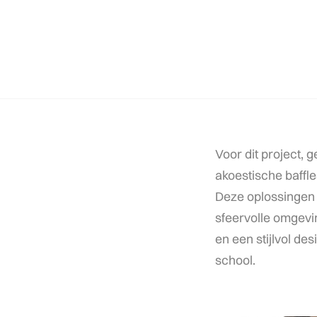
Voor
dit
project,
g
akoestische
baffl
Deze
oplossingen
sfeervolle
omgevi
en
een
stijlvol
desi
school.