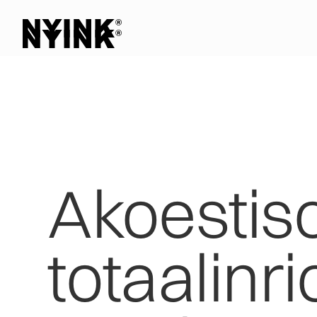
Akoestis
totaalinri