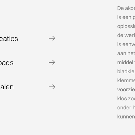
De ako
is een p
oplossi
de wer
caties
is eenv
aan het
oads
middel 
bladkl
klemme
talen
voorzi
klos zo
onder h
kunnen