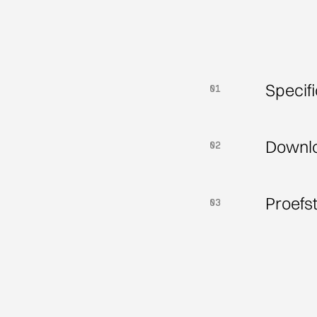
Specifi
01
01
Downl
02
02
Proefs
03
03