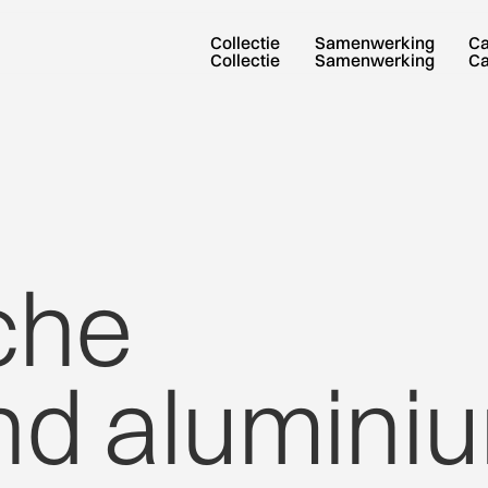
Collectie
Samenwerking
C
Collectie
Samenwerking
C
che
nd
alumini