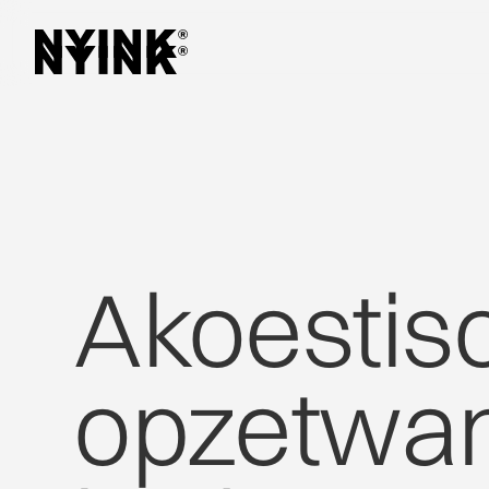
Akoestis
opzetwa