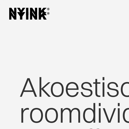
Akoestis
roomdivi