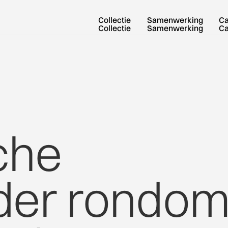
Collectie
Samenwerking
C
Collectie
Samenwerking
C
che
der
rondo