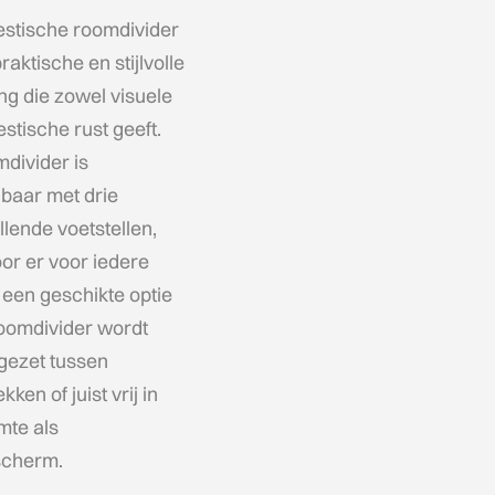
estische roomdivider
raktische en stijlvolle
ng die zowel visuele
estische rust geeft.
divider is
gbaar met drie
llende voetstellen,
or er voor iedere
e een geschikte optie
roomdivider wordt
gezet tussen
ken of juist vrij in
mte als
cherm.