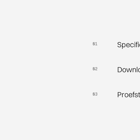
Specifi
01
01
Downl
02
02
Proefs
03
03