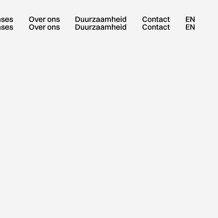
ases
Over ons
Duurzaamheid
Contact
EN
ases
Over ons
Duurzaamheid
Contact
EN
m