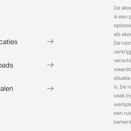
De ako
is een p
oplossi
als ako
caties
De room
verkrij
verschi
oads
waardo
situati
is. De 
talen
vaak in
werkplek
een rui
kamers