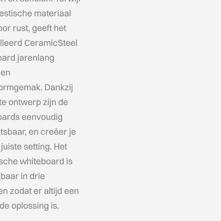
estische materiaal
oor rust, geeft het
lleerd CeramicSteel
oard jarenlang
 en
tormgemak. Dankzij
hte ontwerp zijn de
oards eenvoudig
tsbaar, en creëer je
juiste setting. Het
sche whiteboard is
gbaar in drie
en zodat er altijd een
e oplossing is.