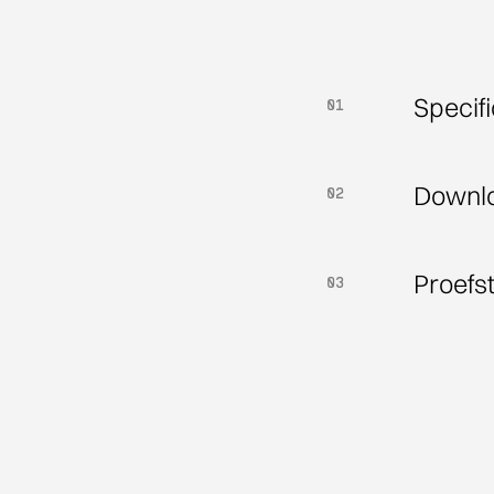
Specifi
01
01
Downl
02
02
Proefs
03
03