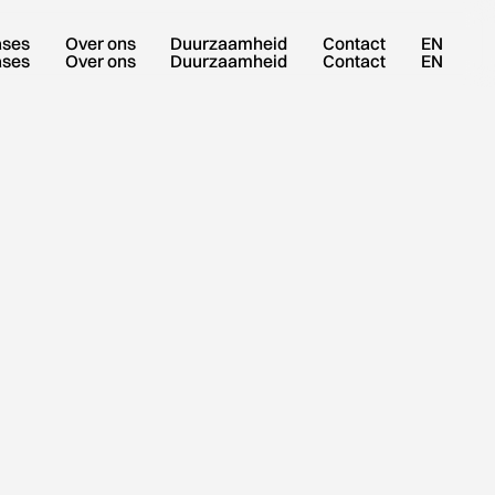
ases
Over ons
Duurzaamheid
Contact
EN
ases
Over ons
Duurzaamheid
Contact
EN
VRAAG SAMPLEBOX AAN