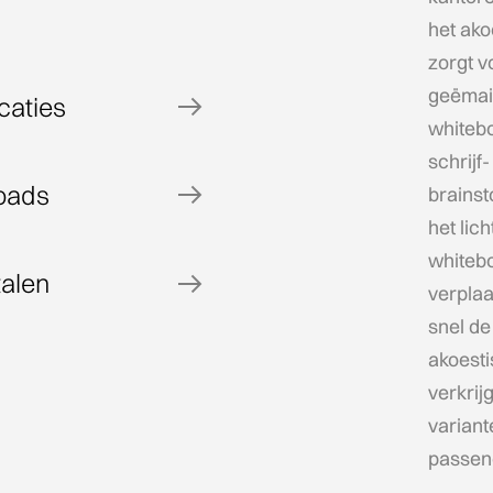
het ako
zorgt v
geëmai
caties
whiteb
schrijf-
oads
brains
het lic
whiteb
talen
verplaa
snel de 
akoesti
verkrij
variant
passend