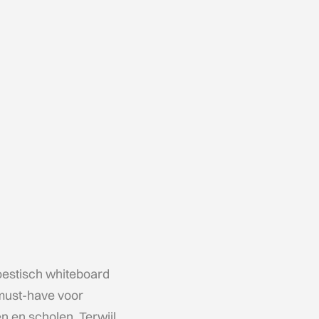
oestisch whiteboard
must-have voor
n en scholen. Terwijl