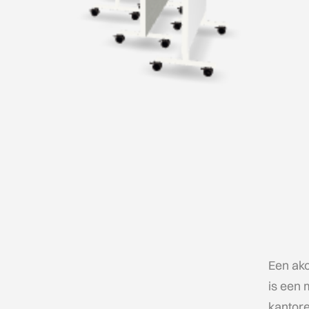
Een ak
is een 
kantore