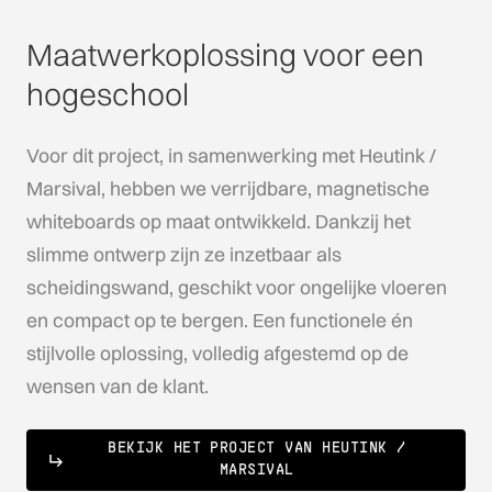
Maatwerkoplossing voor een
hogeschool
Voor dit project, in samenwerking met Heutink /
Marsival, hebben we verrijdbare, magnetische
whiteboards op maat ontwikkeld. Dankzij het
slimme ontwerp zijn ze inzetbaar als
scheidingswand, geschikt voor ongelijke vloeren
en compact op te bergen. Een functionele én
stijlvolle oplossing, volledig afgestemd op de
wensen van de klant.
BEKIJK HET PROJECT VAN HEUTINK /
MARSIVAL