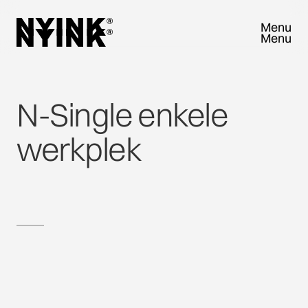
Menu
Menu
Close
Close
N-Single
enkele
werkplek
VRAAG SAMPLEBOX AAN