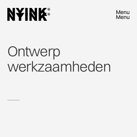
Menu
Menu
Close
Close
Ontwerp
werkzaamheden
VRAAG SAMPLEBOX AAN