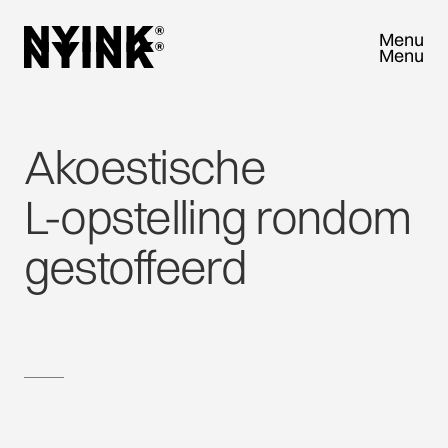
Menu
Menu
Close
Close
Akoestische
L-opstelling
rondom
gestoffeerd
VRAAG SAMPLEBOX AAN