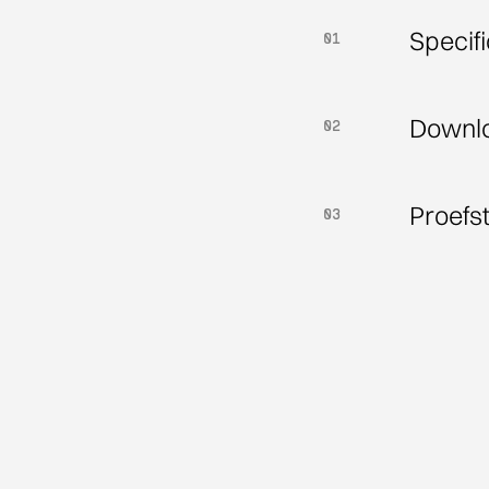
Specifi
01
01
Downl
02
02
Proefs
03
03