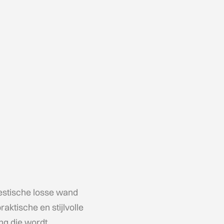
estische losse wand
raktische en stijlvolle
ng die wordt