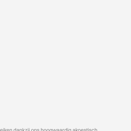
reiken dankzij ons hoogwaardig akoestisch