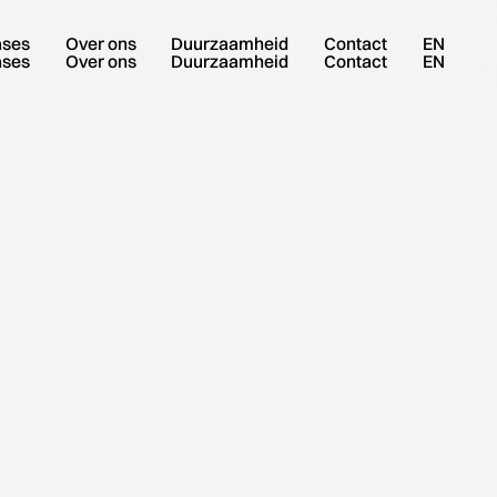
ases
Over ons
Duurzaamheid
Contact
EN
ases
Over ons
Duurzaamheid
Contact
EN
VRAAG SAMPLEBOX AAN