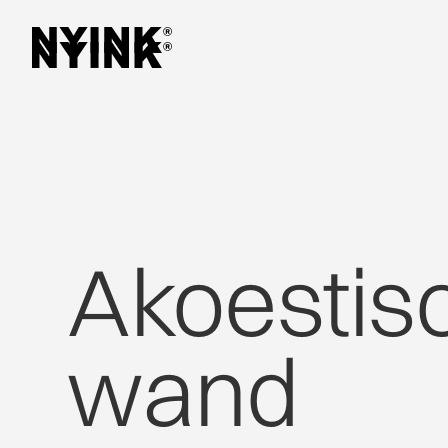
Akoestis
wand