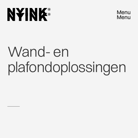
Menu
Menu
Close
Close
Wand-
en
plafondoplossingen
KOM LANGS EN ERVAAR NYINK