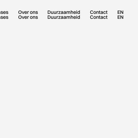
ases
Over ons
Duurzaamheid
Contact
EN
ases
Over ons
Duurzaamheid
Contact
EN
KOM LANGS EN ERVAAR NYINK