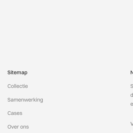
Sitemap
N
Collectie
S
d
Samenwerking
e
Cases
Over ons