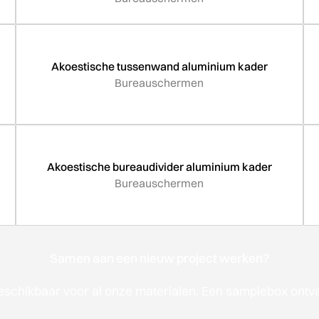
Akoestische tussenwand aluminium kader
Bureauschermen
Akoestische bureaudivider aluminium kader
Bureauschermen
Samen aan een nieuw project werken?
schikbaar voor al onze materialen. Een samplebox ontv