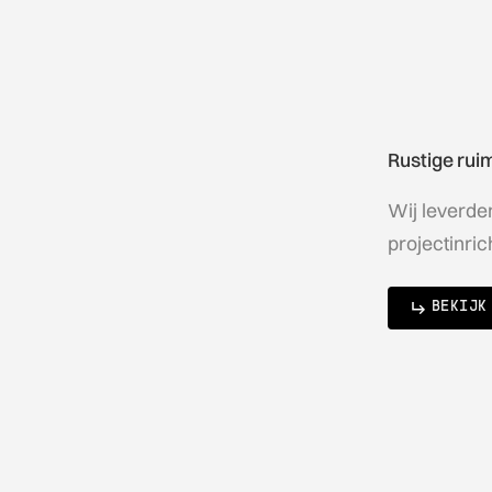
Rustige rui
Wij leverde
projectinric
BEKIJK